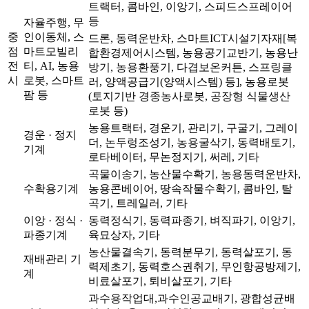
트랙터, 콤바인, 이앙기, 스피드스프레이어
등
자율주행, 무
중
인이동체, 스
드론, 동력운반차, 스마트ICT시설기자재[복
점
마트모빌리
합환경제어시스템, 농용공기교반기, 농용난
전
티, AI, 농용
방기, 농용환풍기, 다겹보온커튼, 스프링클
시
로봇, 스마트
러, 양액공급기(양액시스템) 등], 농용로봇
팜 등
(토지기반 경종농사로봇, 공장형 식물생산
로봇 등)
농용트랙터, 경운기, 관리기, 구굴기, 그레이
경운 · 정지
더, 논두렁조성기, 농용굴삭기, 동력배토기,
기계
로타베이터, 무논정지기, 써레, 기타
곡물이송기, 농산물수확기, 농용동력운반차,
수확용기계
농용콘베이어, 땅속작물수확기, 콤바인, 탈
곡기, 트레일러, 기타
이앙 · 정식 ·
동력정식기, 동력파종기, 벼직파기, 이앙기,
파종기계
육묘상자, 기타
농산물결속기, 동력분무기, 동력살포기, 동
재배관리 기
력제초기, 동력호스권취기, 무인항공방제기,
계
비료살포기, 퇴비살포기, 기타
과수용작업대,과수인공교배기, 광합성균배