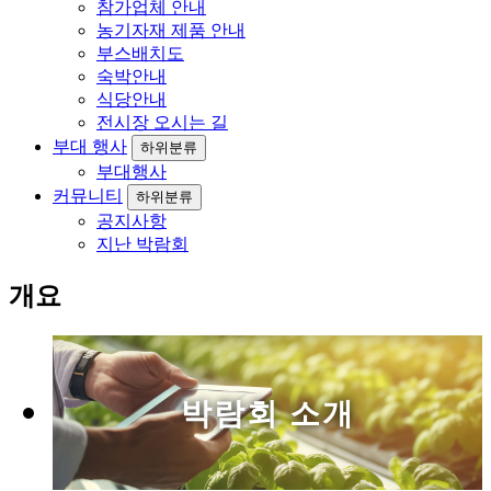
참가업체 안내
농기자재 제품 안내
부스배치도
숙박안내
식당안내
전시장 오시는 길
부대 행사
하위분류
부대행사
커뮤니티
하위분류
공지사항
지난 박람회
개요
박람회 소개