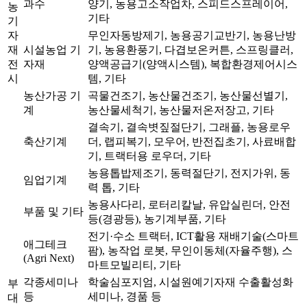
과수
양기, 농용고소작업차, 스피드스프레이어,
농
기타
기
자
무인자동방제기, 농용공기교반기, 농용난방
재
시설농업 기
기, 농용환풍기, 다겹보온커튼, 스프링클러,
전
자재
양액공급기(양액시스템), 복합환경제어시스
시
템, 기타
농산가공 기
곡물건조기, 농산물건조기, 농산물선별기,
계
농산물세척기, 농산물저온저장고, 기타
결속기, 결속볏짚절단기, 그래플, 농용로우
축산기계
더, 랩피복기, 모우어, 반전집초기, 사료배합
기, 트랙터용 로우더, 기타
농용톱밥제조기, 동력절단기, 전지가위, 동
임업기계
력 톱, 기타
농용사다리, 로터리칼날, 유압실린더, 안전
부품 및 기타
등(경광등), 농기계부품, 기타
전기·수소 트랙터, ICT활용 재배기술(스마트
애그테크
팜), 농작업 로봇, 무인이동체(자율주행), 스
(Agri Next)
마트모빌리티, 기타
각종세미나
학술심포지엄, 시설원예기자재 수출활성화
부
등
세미나, 경품 등
대